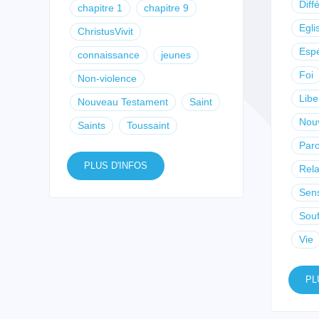
Diff
chapitre 1
chapitre 9
Egli
ChristusVivit
Esp
connaissance
jeunes
Foi
Non-violence
Libe
Nouveau Testament
Saint
Nou
Saints
Toussaint
Paro
PLUS D'INFOS
Rela
Sen
Souf
Vie
PL