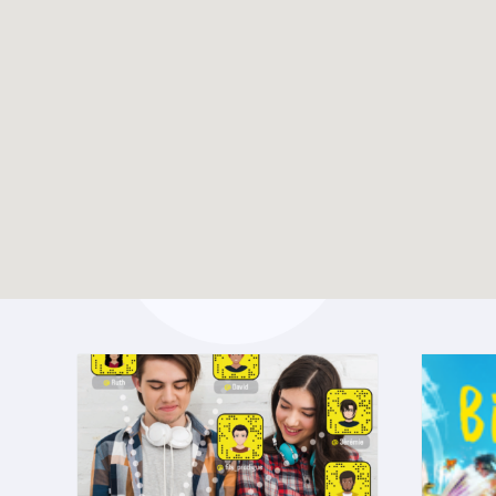
Dossier vacances –
TOUTES LES ACTUALITÉS
Eté 2025
Enable map filtering