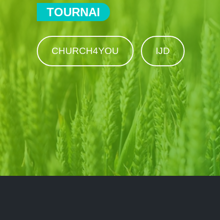
TOURNAI
CHURCH4YOU
IJD