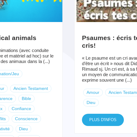
ical animals
Psaumes : écris t
cris!
imations (avec conduite
ée et matériel ad hoc) sur le
« Le psaume est un cri ava
des animaux dans la (...)
d’être un écrit » nous dit Did
Rimaud sj. Un cri est, à sa 
ation/Jeu
un moyen de communication
exprime souvent une (...)
ur
Ancien Testament
Amour
Ancien Testam
arence
Bible
Dieu
ix
Confiance
lits
Conscience
PLUS D'INFOS
tivité
Dieu