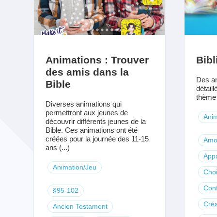
Animations : Trouver
Bibl
des amis dans la
Des an
Bible
détaill
thème 
Diverses animations qui
permettront aux jeunes de
Anim
découvrir différents jeunes de la
Bible. Ces animations ont été
créées pour la journée des 11-15
Amo
ans (...)
App
Animation/Jeu
Cho
Conf
§95-102
Créa
Ancien Testament