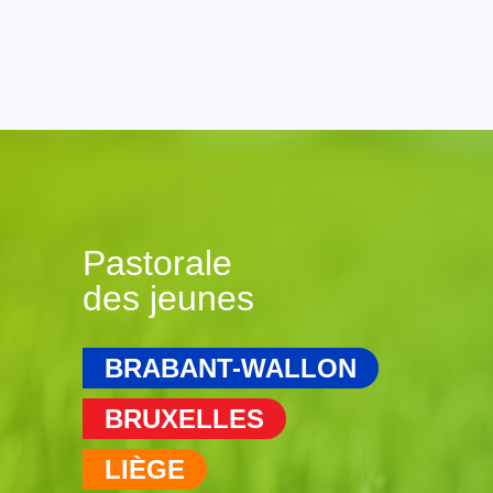
Pastorale
des jeunes
BRABANT-WALLON
BRUXELLES
LIÈGE