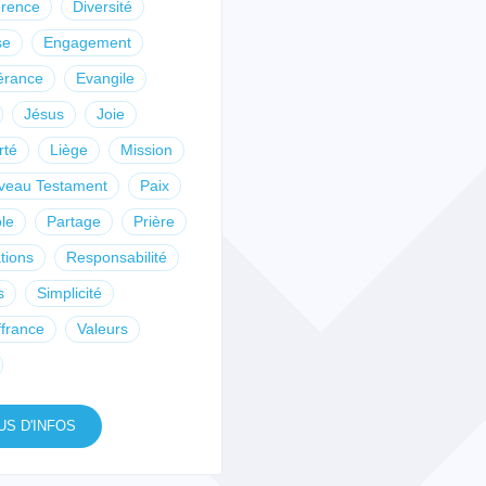
érence
Diversité
se
Engagement
érance
Evangile
Jésus
Joie
rté
Liège
Mission
veau Testament
Paix
le
Partage
Prière
tions
Responsabilité
s
Simplicité
france
Valeurs
US D'INFOS