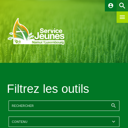
account_circle
Filtrez les outils