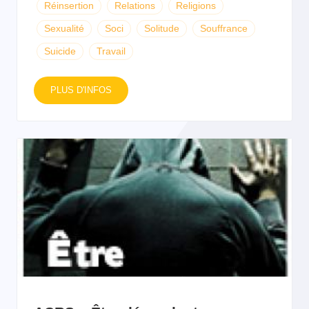
Réinsertion
Relations
Religions
Sexualité
Soci
Solitude
Souffrance
Suicide
Travail
PLUS D'INFOS