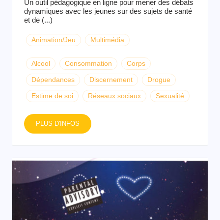
Un outil pédagogique en ligne pour mener des débats
dynamiques avec les jeunes sur des sujets de santé
et de (...)
Animation/Jeu
Multimédia
Alcool
Consommation
Corps
Dépendances
Discernement
Drogue
Estime de soi
Réseaux sociaux
Sexualité
PLUS D'INFOS