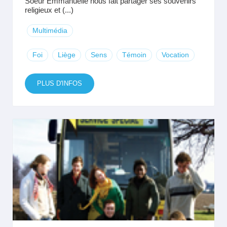
Soeur Emmanuelle nous fait partager ses souvenirs
religieux et (...)
Multimédia
Foi
Liège
Sens
Témoin
Vocation
PLUS D'INFOS