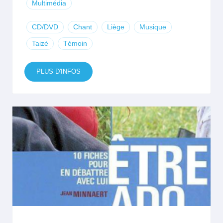
Multimédia
CD/DVD
Chant
Liège
Musique
Taizé
Témoin
PLUS D'INFOS