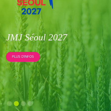
JMJ Séoul 2027
PLUS D'INFOS
M
F