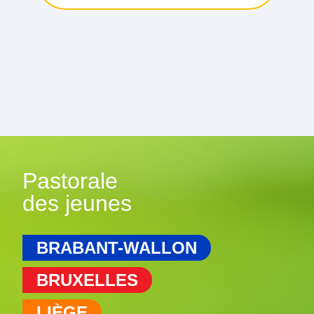
Pastorale
des jeunes
BRABANT-WALLON
BRUXELLES
LIÈGE