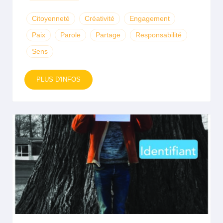
Citoyenneté
Créativité
Engagement
Paix
Parole
Partage
Responsabilité
Sens
PLUS D'INFOS