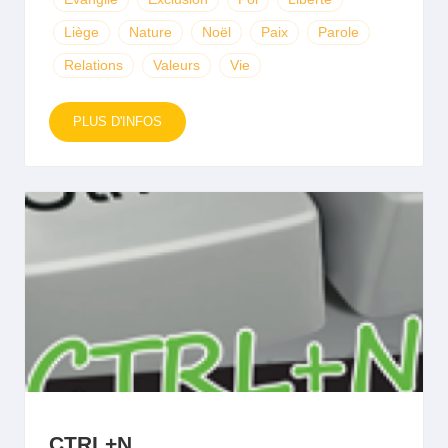
Liège
Nature
Noël
Paix
Parole
Relations
Valeurs
Vie
PLUS D'INFOS
CTRL+N