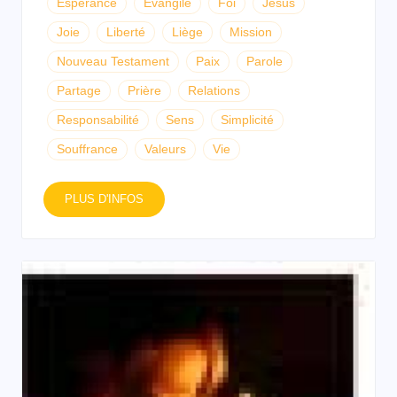
Espérance
Evangile
Foi
Jésus
Joie
Liberté
Liège
Mission
Nouveau Testament
Paix
Parole
Partage
Prière
Relations
Responsabilité
Sens
Simplicité
Souffrance
Valeurs
Vie
PLUS D'INFOS