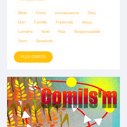
Bible
Christ
connaissance
Dieu
Don
Famille
Fraternité
Jésus
Lumière
Noël
Paix
Responsabilité
Sens
Simplicité
PLUS D'INFOS