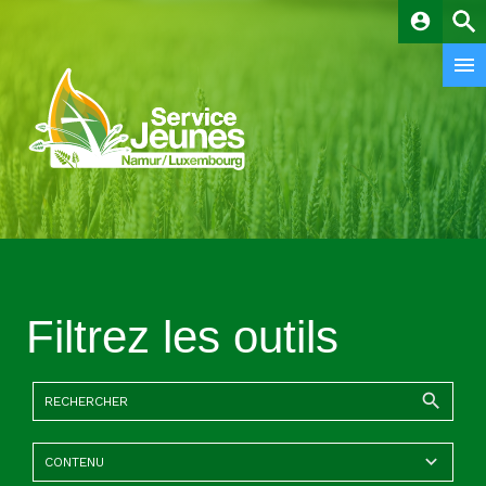
account_circle
Filtrez les outils