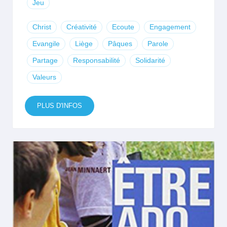
Jeu
Christ
Créativité
Ecoute
Engagement
Evangile
Liège
Pâques
Parole
Partage
Responsabilité
Solidarité
Valeurs
PLUS D'INFOS