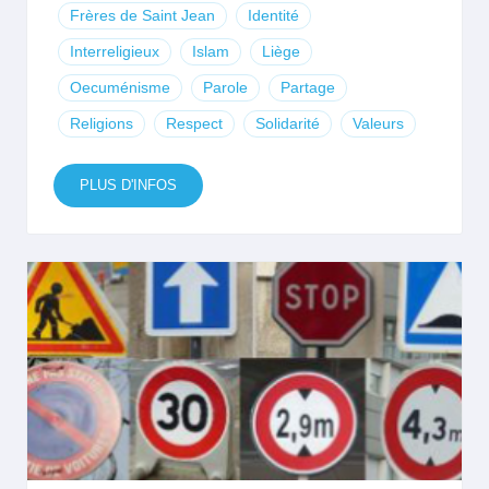
Frères de Saint Jean
Identité
Interreligieux
Islam
Liège
Oecuménisme
Parole
Partage
Religions
Respect
Solidarité
Valeurs
PLUS D'INFOS