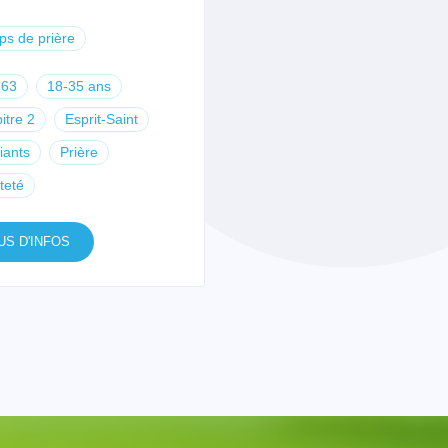
s de prière
-63
18-35 ans
itre 2
Esprit-Saint
iants
Prière
teté
US D'INFOS