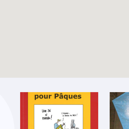
Dossier vacances –
TOUTES LES ACTUALITÉS
Eté 2025
Enable map filtering