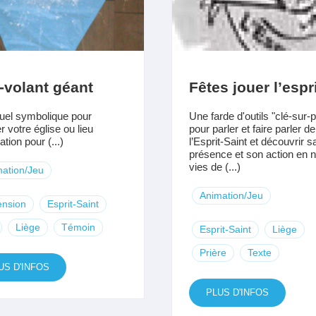
-volant géant
Fêtes jouer l’espr
uel symbolique pour
Une farde d'outils "clé-sur-p
r votre église ou lieu
pour parler et faire parler de
tion pour (...)
l’Esprit-Saint et découvrir s
présence et son action en 
vies de (...)
ation/Jeu
Animation/Jeu
ension
Esprit-Saint
Liège
Témoin
Esprit-Saint
Liège
Prière
Texte
US D'INFOS
PLUS D'INFOS