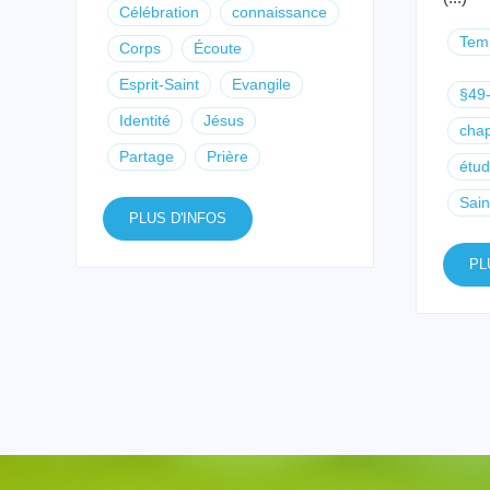
Célébration
connaissance
Temp
Corps
Écoute
Esprit-Saint
Evangile
§49
Identité
Jésus
chap
Partage
Prière
étud
Sain
PLUS D'INFOS
PL