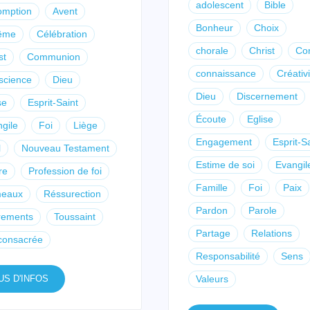
adolescent
Bible
omption
Avent
Bonheur
Choix
ême
Célébration
chorale
Christ
Con
st
Communion
connaissance
Créativi
science
Dieu
Dieu
Discernement
se
Esprit-Saint
Écoute
Eglise
gile
Foi
Liège
Engagement
Esprit-S
l
Nouveau Testament
Estime de soi
Evangil
re
Profession de foi
Famille
Foi
Paix
eaux
Réssurection
Pardon
Parole
rements
Toussaint
Partage
Relations
consacrée
Responsabilité
Sens
US D'INFOS
Valeurs