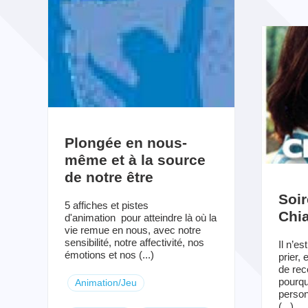
Plongée en nous-
même et à la source
de notre être
Soir
5 affiches et pistes
Chi
d'animation pour atteindre là où la
vie remue en nous, avec notre
sensibilité, notre affectivité, nos
Il n’es
émotions et nos (...)
prier, 
de rec
pourqu
Animation/Jeu
perso
(...)