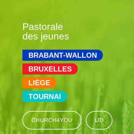
Pastorale
des jeunes
BRABANT-WALLON
BRUXELLES
LIÈGE
TOURNAI
CHURCH4YOU
IJD