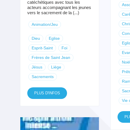
catéchétiques avec tous les
Ass
acteurs accompagnant les jeunes
vers le sacrement de la (...)
Car
Chri
Animation/Jeu
Con
Dieu
Eglise
Egli
Esprit-Saint
Foi
Evan
Frères de Saint Jean
Noë
Jésus
Liège
Prêt
Sacrements
Ram
Sac
PLUS D'INFOS
Vie 
PL