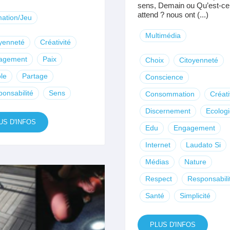
sens, Demain ou Qu’est-ce
attend ? nous ont (...)
ation/Jeu
Multimédia
yenneté
Créativité
agement
Paix
Choix
Citoyenneté
le
Partage
Conscience
onsabilité
Sens
Consommation
Créati
Discernement
Ecologi
US D'INFOS
Edu
Engagement
Internet
Laudato Si
Médias
Nature
Respect
Responsabili
Santé
Simplicité
PLUS D'INFOS