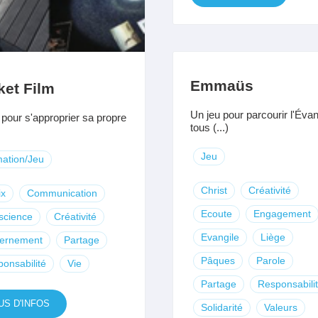
Emmaüs
ket Film
Un jeu pour parcourir l'Évan
 pour s'approprier sa propre
tous (...)
Jeu
ation/Jeu
Christ
Créativité
ix
Communication
Ecoute
Engagement
science
Créativité
Evangile
Liège
cernement
Partage
Pâques
Parole
onsabilité
Vie
Partage
Responsabili
US D'INFOS
Solidarité
Valeurs