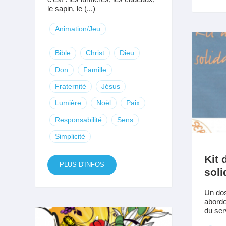
le sapin, le (...)
Animation/Jeu
Bible
Christ
Dieu
Don
Famille
Fraternité
Jésus
Lumière
Noël
Paix
Responsabilité
Sens
Simplicité
Kit 
PLUS D'INFOS
soli
Un dos
aborde
du serv