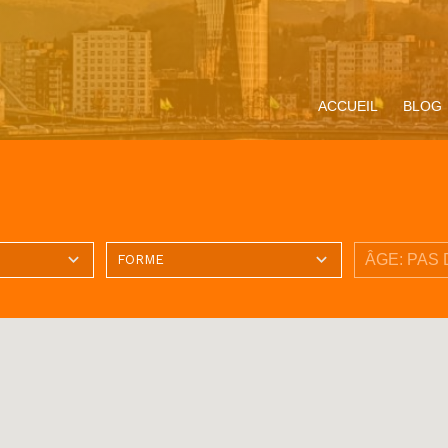
ACCUEIL
BLOG
ompagnement
Miracle Eucharistique
Présentation
Vivre le Jubilé 2025
Präsentati
ituel
& présence réelle
« Pèlerins
d’espérance » :
propositions pour les
jeunes