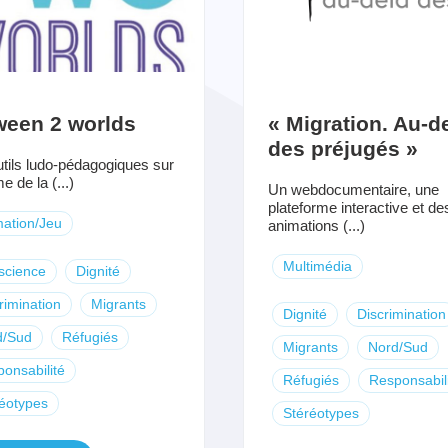
ween 2 worlds
« Migration. Au-d
des préjugés »
tils ludo-pédagogiques sur
e de la (...)
Un webdocumentaire, une
plateforme interactive et de
ation/Jeu
animations (...)
Multimédia
science
Dignité
rimination
Migrants
Dignité
Discrimination
d/Sud
Réfugiés
Migrants
Nord/Sud
onsabilité
Réfugiés
Responsabil
éotypes
Stéréotypes