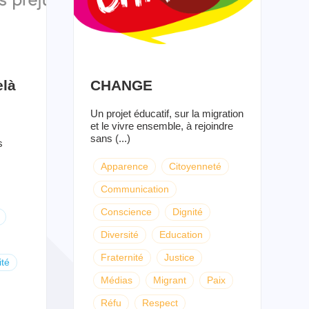
elà
CHANGE
Un projet éducatif, sur la migration
et le vivre ensemble, à rejoindre
sans (...)
s
Apparence
Citoyenneté
Communication
Conscience
Dignité
Diversité
Education
Fraternité
Justice
ité
Médias
Migrant
Paix
Réfu
Respect