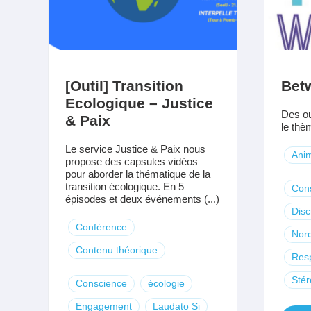
[Outil] Transition
Bet
Ecologique – Justice
Des ou
& Paix
le thèm
Le service Justice & Paix nous
Anim
propose des capsules vidéos
pour aborder la thématique de la
transition écologique. En 5
Con
épisodes et deux événements (...)
Disc
Conférence
Nor
Contenu théorique
Resp
Stér
Conscience
écologie
Engagement
Laudato Si