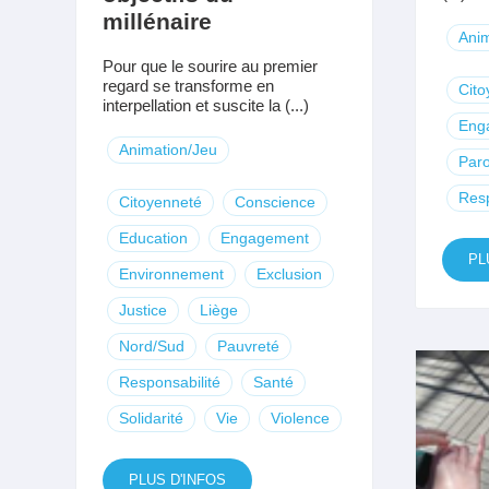
millénaire
Anim
Pour que le sourire au premier
regard se transforme en
Cito
interpellation et suscite la (...)
Eng
Animation/Jeu
Paro
Resp
Citoyenneté
Conscience
Education
Engagement
PL
Environnement
Exclusion
Justice
Liège
Nord/Sud
Pauvreté
Responsabilité
Santé
Solidarité
Vie
Violence
PLUS D'INFOS