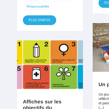
PL
Responsabilité
PLUS D'INFOS
Un p
Un jeu
réfléc
Affiches sur les
et par
objectifs du
(...)