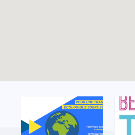
Guerrier·e de la Paix
TOUTES LES ACTUALITÉS
Enable map filtering