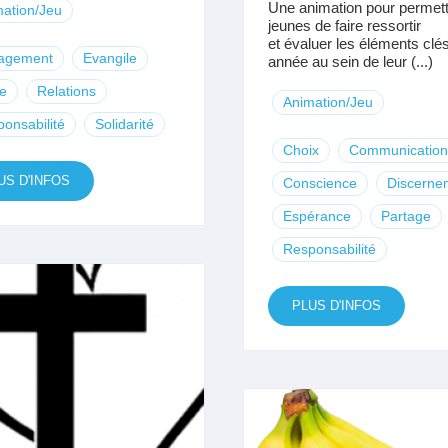
Une animation pour permet
ation/Jeu
jeunes de faire ressortir
et évaluer les éléments clé
agement
Evangile
année au sein de leur (...)
e
Relations
Animation/Jeu
onsabilité
Solidarité
Choix
Communication
US D'INFOS
Conscience
Discerne
Espérance
Partage
Responsabilité
PLUS D'INFOS