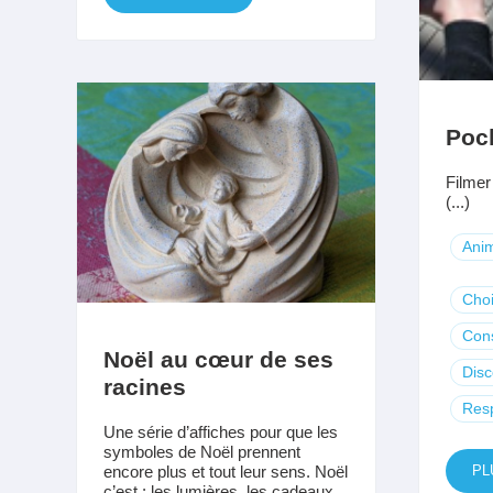
Poc
Filmer
(...)
Anim
Cho
Con
Noël au cœur de ses
Dis
racines
Resp
Une série d’affiches pour que les
symboles de Noël prennent
encore plus et tout leur sens. Noël
PL
c’est : les lumières, les cadeaux,