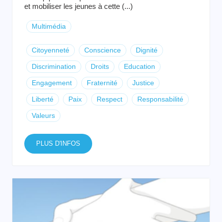
et mobiliser les jeunes à cette (...)
Multimédia
Citoyenneté
Conscience
Dignité
Discrimination
Droits
Education
Engagement
Fraternité
Justice
Liberté
Paix
Respect
Responsabilité
Valeurs
PLUS D'INFOS