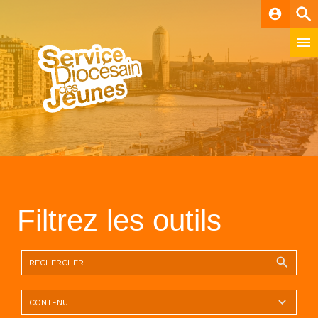
account_circle
Filtrez les outils