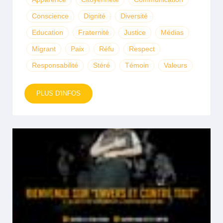
Conscience
Dignité
Diversité
Education
Fraternité
Justice
Médias
Migrant
Paix
Réfu
Respect
Responsabilité
Stéré
Témoin
Valeurs
PLUS D'INFOS