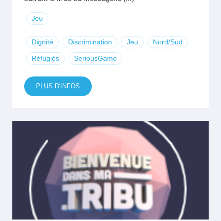
Jeu
Dignité
Discrimination
Jeu
Nord/Sud
Réfugiés
SeriousGame
PLUS D'INFOS