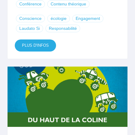
Conférence
Contenu théorique
Conscience
écologie
Engagement
Laudato Si
Responsabilité
PLUS D'INFOS