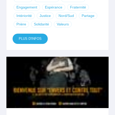
Engagement
Espérance
Fraternité
Intériorité
Justice
Nord/Sud
Partage
Prière
Solidarité
Valeurs
PLUS D'INFOS