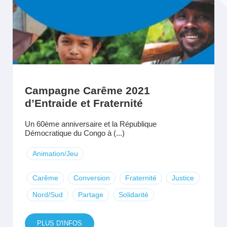
Campagne Carême 2021
d’Entraide et Fraternité
Un 60ème anniversaire et la République
Démocratique du Congo à (...)
Animation/Jeu
Carême
Conversion
Fraternité
Justice
Nord/Sud
Partage
Solidarité
PLUS D'INFOS