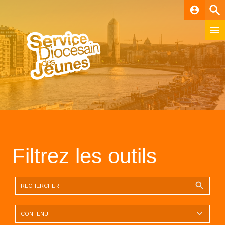
account_circle
Filtrez les outils