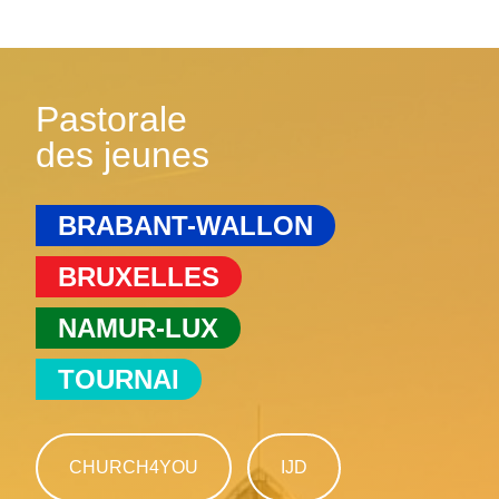
Pastorale
des jeunes
BRABANT-WALLON
BRUXELLES
NAMUR-LUX
TOURNAI
CHURCH4YOU
IJD