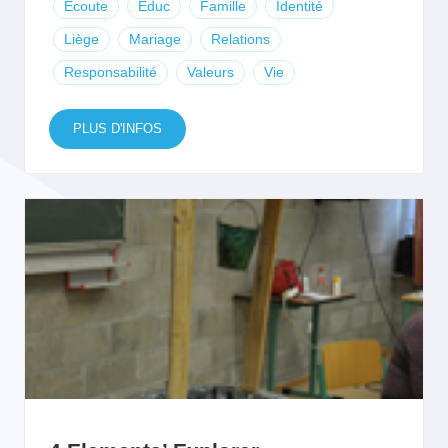
Écoute
Educ
Famille
Identité
Liège
Mariage
Relations
Responsabilité
Valeurs
Vie
PLUS D'INFOS