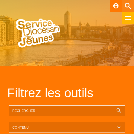
account_circle
Filtrez les outils