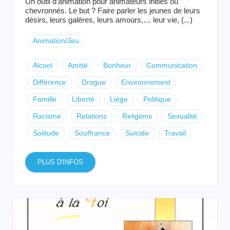
Un outil d’animation pour animateurs initiés ou
chevronnés. Le but ? Faire parler les jeunes de leurs
désirs, leurs galères, leurs amours,… leur vie, (...)
Animation/Jeu
Alcool
Amitié
Bonheur
Communication
Différence
Drogue
Environnement
Famille
Liberté
Liège
Politique
Racisme
Relations
Religions
Sexualité
Solitude
Souffrance
Suicide
Travail
PLUS D'INFOS