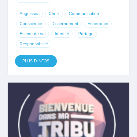
Angoisses
Choix
Communication
Conscience
Discernement
Espérance
Estime de soi
Identité
Partage
Responsabilité
PLUS D'INFOS