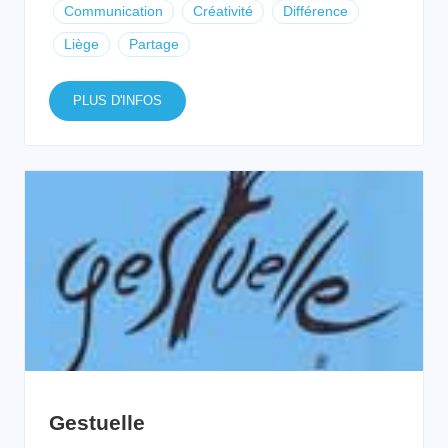
Communication
Créativité
Différence
Liège
Partage
PLUS D'INFOS
Gestuelle