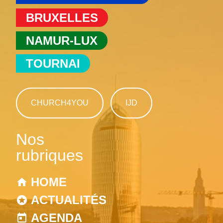
BRUXELLES
NAMUR-LUX
TOURNAI
CHURCH4YOU
IJD
Nos
rubriques
HOME
ACTUALITÉS
AGENDA