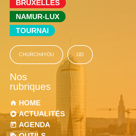
BRUXELLES
NAMUR-LUX
TOURNAI
CHURCH4YOU
IJD
Nos
rubriques
HOME
ACTUALITÉS
AGENDA
OUTILS