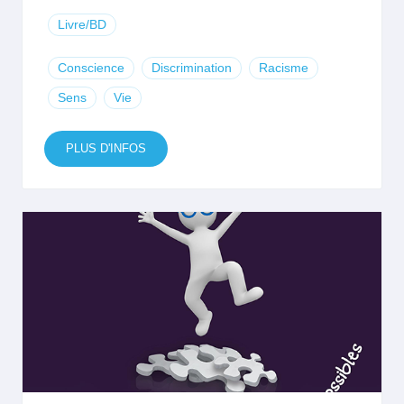
Livre/BD
Conscience
Discrimination
Racisme
Sens
Vie
PLUS D'INFOS