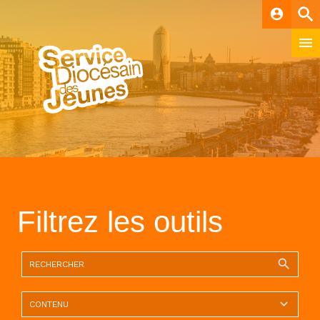
account_circle
Filtrez les outils