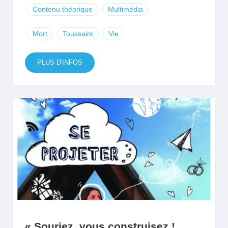
Contenu théorique
Multimédia
Mort
Toussaint
Vie
PLUS D'INFOS
« Souriez, vous construisez ! …