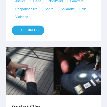
Justice
Liège
Nord/Sud
Pauvreté
Responsabilité
Santé
Solidarité
Vie
Violence
PLUS D'INFOS