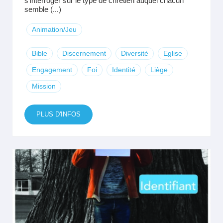
s’interroger sur le type de chrétien auquel chacun
semble (...)
Animation/Jeu
Bible
Discernement
Diversité
Eglise
Engagement
Foi
Identité
Liège
Mission
PLUS D'INFOS