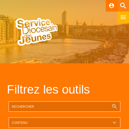
account_circle
Filtrez les outils