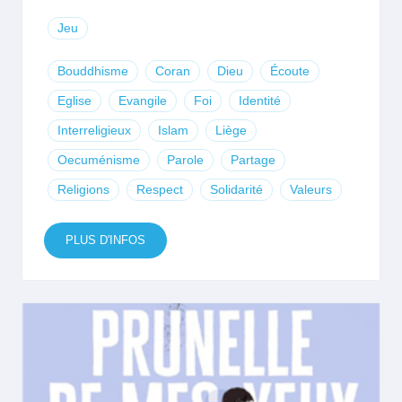
Jeu
Bouddhisme
Coran
Dieu
Écoute
Eglise
Evangile
Foi
Identité
Interreligieux
Islam
Liège
Oecuménisme
Parole
Partage
Religions
Respect
Solidarité
Valeurs
PLUS D'INFOS