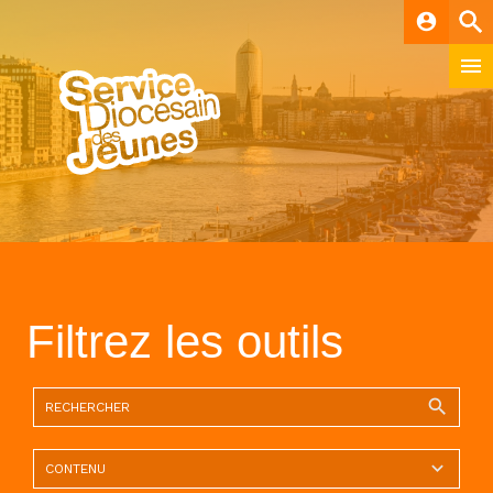
account_circle
Filtrez les outils