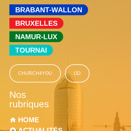
BRABANT-WALLON
BRUXELLES
NAMUR-LUX
TOURNAI
CHURCH4YOU
IJD
Nos
rubriques
HOME
ACTUALITÉS