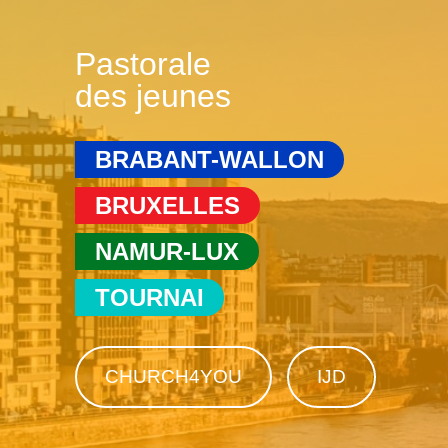
Pastorale
des jeunes
BRABANT-WALLON
BRUXELLES
NAMUR-LUX
TOURNAI
CHURCH4YOU
IJD