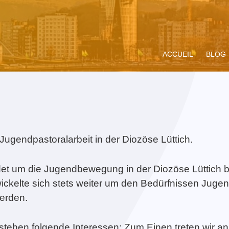
ACCUEIL
BLOG
Jugendpastoralarbeit in der Diozöse Lüttich.
upe de prière
ompagnement
Miracle Eucharistique
Rencontre Vocations
Présentation
Vivre le Jubilé 2025
Concert Je
Präsentati
et um die Jugendbewegung in der Diozöse Lüttich b
dium
ituel
& présence réelle
« Pèlerins
Battice
d’espérance » :
kelte sich stets weiter um den Bedürfnissen Jugend
propositions pour les
werden.
jeunes
tehen folgende Interessen: Zum Einen treten wir an 