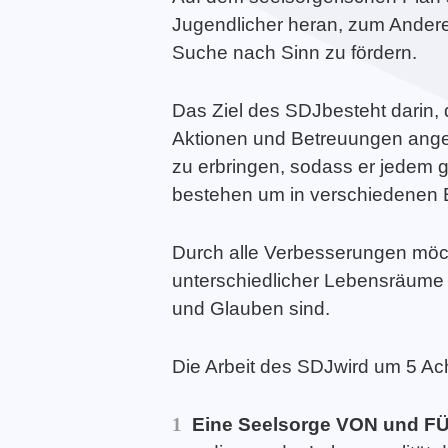
Jugendlicher heran, zum Andere
Suche nach Sinn zu fördern.
Das Ziel des SDJbesteht darin, 
TOUTES LES ACTIVITÉS
Aktionen und Betreuungen angeb
Guerrier·e de la Paix
TOUTES LES ACTUALITÉS
zu erbringen, sodass er jedem g
bestehen um in verschiedenen 
Durch alle Verbesserungen möch
unterschiedlicher Lebensräume 
und Glauben sind.
Die Arbeit des SDJwird um 5 A
Eine Seelsorge VON und F