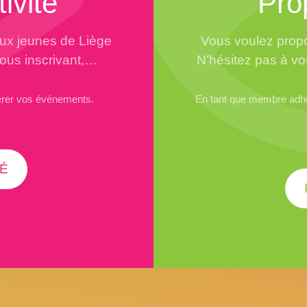
ivité
Pro
aux jeunes de Liège
Vous voulez propo
vous inscrivant,…
N’hésitez pas à vo
érer vos événements.
En tant que membre adhér
É