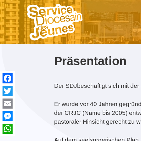
NE MANQUEZ PAS...
Präsentation
Der SDJbeschäftigt sich mit der 
Facebook
Twitter
On change de site web !
Rassemblement
Contact & Équipe
Laudato Si’
Formation Croisillon
Avec Carlo Acutis. En
Gro
Acc
Er wurde vor 40 Jahren gegründ
Diocésain des Jeunes
route pour le Jubilé de
Gau
spir
16-02-2021
2017
l’Espérance
der CRJC (Name bis 2005) entwic
Email
pastoraler Hinsicht gerecht zu 
Messenger
WhatsApp
Auf dem seelsorgerischen Plan s