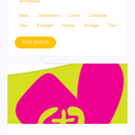
Multimédia
Bible
Célébration
Christ
Créativité
Dieu
Evangile
Parole
Partage
Thé
PLUS D'INFOS