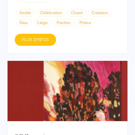
Amitié
Célébration
Chant
Création
Dieu
Liège
Pardon
Prière
PLUS D'INFOS