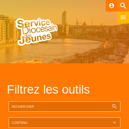
account_circle
Filtrez les outils