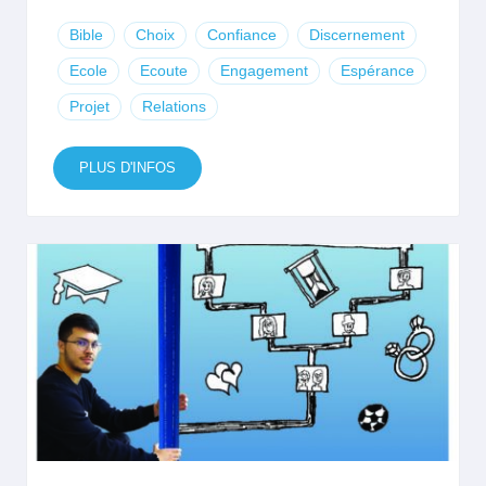
Bible
Choix
Confiance
Discernement
Ecole
Ecoute
Engagement
Espérance
Projet
Relations
PLUS D'INFOS