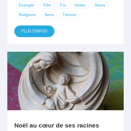
Evangile
Film
Foi
Idoles
Jésus
Religions
Sens
Témoin
PLUS D'INFOS
Noël au cœur de ses racines