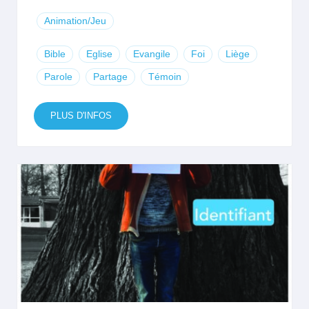
Animation/Jeu
Bible
Eglise
Evangile
Foi
Liège
Parole
Partage
Témoin
PLUS D'INFOS