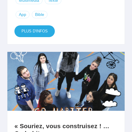
Multimédia
Texte
App
Bible
PLUS D'INFOS
« Souriez, vous construisez ! …