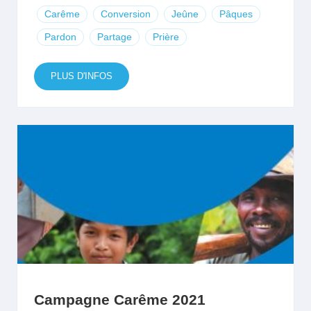
Carême
Conversion
Jeûne
Pâques
Pardon
Partage
Prière
PLUS D'INFOS
Campagne Carême 2021