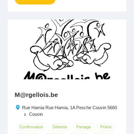
M@rgellois.be
Rue Hamia Rue Hamia, 1A Pesche Couvin 5660
Couvin
keyboard_arrow_right
Confirmation
Détente
Partage
Prière