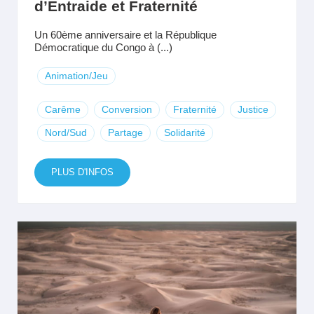
d’Entraide et Fraternité
Un 60ème anniversaire et la République
Démocratique du Congo à (...)
Animation/Jeu
Carême
Conversion
Fraternité
Justice
Nord/Sud
Partage
Solidarité
PLUS D'INFOS