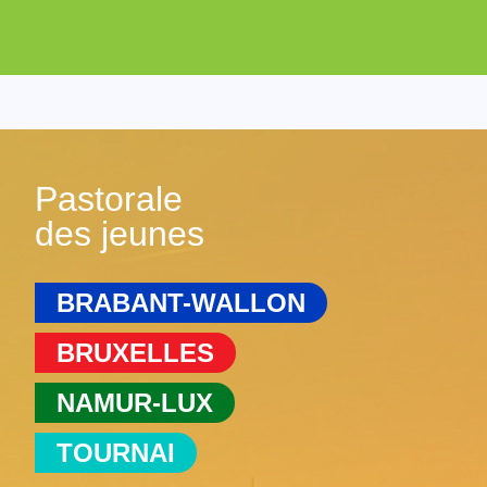
Pastorale
des jeunes
BRABANT-WALLON
BRUXELLES
NAMUR-LUX
TOURNAI