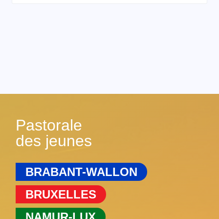
Pastorale
des jeunes
BRABANT-WALLON
BRUXELLES
NAMUR-LUX