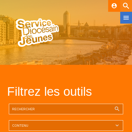
account_circle
Filtrez les outils