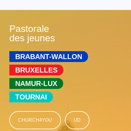
Pastorale
des jeunes
BRABANT-WALLON
BRUXELLES
NAMUR-LUX
TOURNAI
CHURCH4YOU
IJD