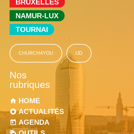
BRUXELLES
NAMUR-LUX
TOURNAI
CHURCH4YOU
IJD
Nos
rubriques
HOME
ACTUALITÉS
AGENDA
OUTILS