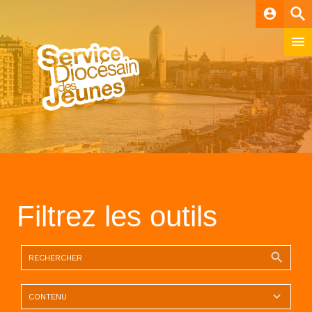
account_circle
Filtrez les outils