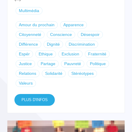
Multimédia
Amour du prochain
Apparence
Citoyenneté
Conscience
Désespoir
Différence
Dignité
Discrimination
Espér
Ethique
Exclusion
Fraternité
Justice
Partage
Pauvreté
Politique
Relations
Solidarité
Stéréotypes
Valeurs
PLUS D'INFOS