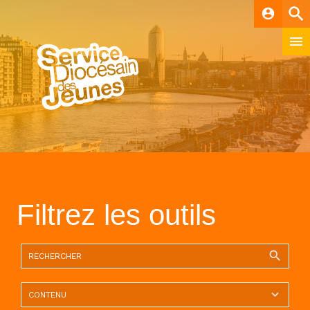
account_circle
Filtrez les outils