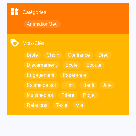
Catégories
Animation/Jeu
Mots-Clés
Bible
Choix
Confiance
Dieu
Discernement
Ecole
Ecoute
Engagement
Espérance
Estime de soi
Film
Identi
Joie
Multimedias
Prière
Projet
Relations
Texte
Vie