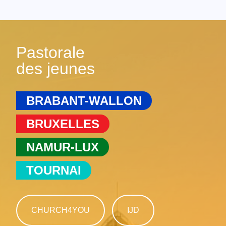
Pastorale
des jeunes
BRABANT-WALLON
BRUXELLES
NAMUR-LUX
TOURNAI
CHURCH4YOU
IJD