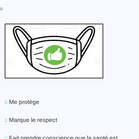
au
Me protège
Marque le respect
Fait prendre conscience que la santé est