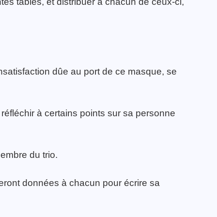
ntes tables, et distribuer à chacun de ceux-ci,
u insatisfaction dûe au port de ce masque, se
éfléchir à certains points sur sa personne
embre du trio.
ront données à chacun pour écrire sa