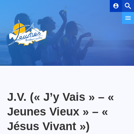
account_circle
J.V. (« J’y Vais » – «
Jeunes Vieux » – «
Jésus Vivant »)