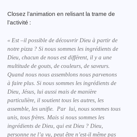
Closez l’animation en relisant la trame de
l’activité :
«
Est –il possible de découvrir Dieu à partir de
notre pizza ? S
i
nous
sommes
les ingrédients de
D
i
e
u
,
c
hacun de nous est différent,
il y a une
multitude de gouts, de couleurs, de
saveurs.
Quand nous nous assemblons
nous parvenons
à faire plus. Si nous sommes
les ingrédients de
Dieu,
Jésus, lui aussi mais de manière
particulière, il soutient tous les autres, les
assemble, les unifie.
Par lui,
nous sommes tous
unis, tous frère
s
.
Mais s
i nous sommes les
in
grédients de Dieu, qui est Dieu ?
Dieu
,
personne ne l’a vu, peut être n’est-il même pas