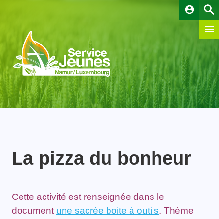
account_circle
La pizza du bonheur
Cette activité est renseignée dans le
document
une sacrée boite à outils
. Thème