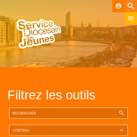
account_circle
Filtrez les outils