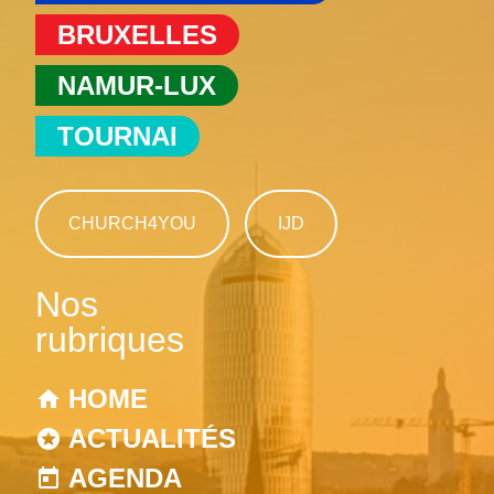
BRUXELLES
NAMUR-LUX
TOURNAI
CHURCH4YOU
IJD
Nos
rubriques
HOME
ACTUALITÉS
AGENDA