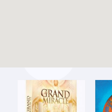
Création d’un groupe
TOUTES LES ACTUALITÉS
WhatsApp pour les
jeunes pros du Bw
Enable map filtering