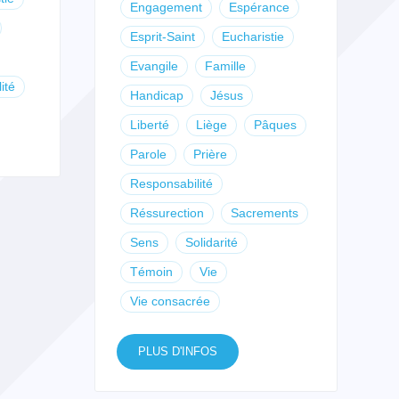
Engagement
Espérance
Esprit-Saint
Eucharistie
Evangile
Famille
ité
Handicap
Jésus
Liberté
Liège
Pâques
Parole
Prière
Responsabilité
Réssurection
Sacrements
Sens
Solidarité
Témoin
Vie
Vie consacrée
PLUS D'INFOS