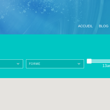
ACCUEIL
BLOG
13a
ompagnement
Miracle Eucharistique
Nos objectifs
Vivre le Jubilé 2025
TOUS LE
ituel
& présence réelle
« Pèlerins
d’espérance » :
propositions pour les
jeunes