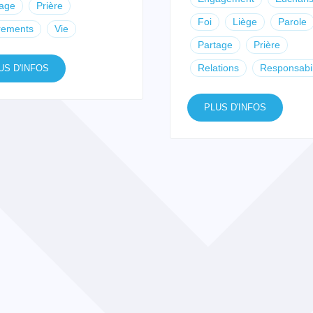
tage
Prière
Foi
Liège
Parole
rements
Vie
Partage
Prière
Relations
Responsabil
US D'INFOS
PLUS D'INFOS