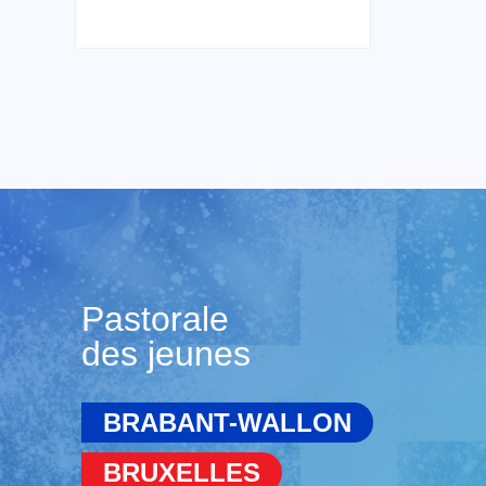
Pastorale
des jeunes
BRABANT-WALLON
BRUXELLES