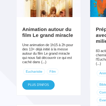
Animation autour du
Prép
film Le grand miracle
ave
mili
Une animation de 1h15 à 2h pour
des 13+ déjà initié à la messe
83 act
autour du film Le grand miracle
chemin
qui nous fait découvrir ce qui est
l’Eucha
caché dans (...)
(...)
Eucharistie
Film
Anim
Bibl
PLUS D'INFOS
Com
Evan