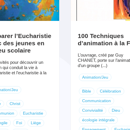
arer l’Eucharistie
100 Techniques
c des jeunes en
d’animation à la F
eu scolaire
L’ouvrage, créé par Guy
CHANET, porte sur l’animat
ivités pour découvrir un
d’un groupe (...)
 qui conduit la vie à
ristie et l’eucharistie à la
Animation/Jeu
ation/Jeu
Bible
Célébration
Communication
e
Christ
Convivialité
Dieu
munion
Eucharistie
écologie intégrale
gile
Foi
Liège
Engagement
Eucharis