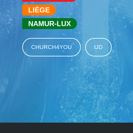
LIÈGE
NAMUR-LUX
CHURCH4YOU
IJD