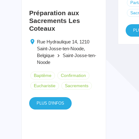
Par
Préparation aux
Sac
Sacrements Les
Coteaux
PL
Rue Hydraulique 14, 1210
Saint-Josse-ten-Noode,
Belgique
Saint-Josse-ten-
keyboard_arrow_right
Noode
Baptême
Confirmation
Eucharistie
Sacrements
PLUS D'INFOS