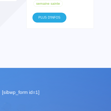
semaine sainte
PLUS D'INFOS
[sibwp_form id=1]