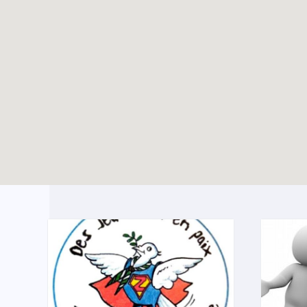
Les 800 ans de
TOUTES LES ACTUALITÉS
l’église Saint-Nicolas
avec les jeunes de la
Hulpe
Enable map filtering