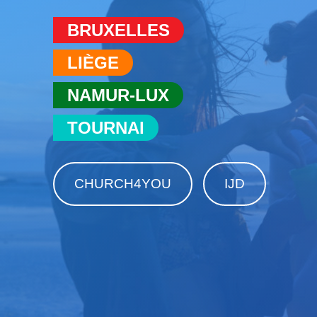
BRUXELLES
LIÈGE
NAMUR-LUX
TOURNAI
CHURCH4YOU
IJD