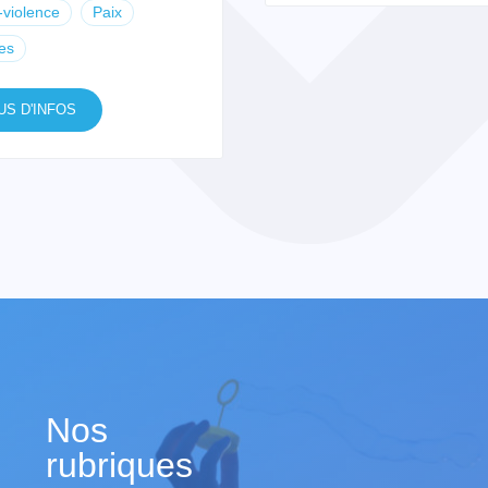
violence
Paix
es
US D'INFOS
Nos
rubriques