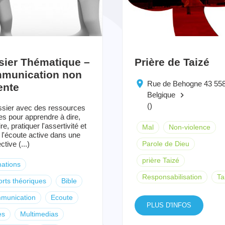
sier Thématique –
Prière de Taizé
munication non
Rue de Behogne 43 55
ente
Belgique
keyboard_arrow_right
()
sier avec des ressources
es pour apprendre à dire,
re, pratiquer l'assertivité et
Mal
Non-violence
r l'écoute active dans une
tive (...)
Parole de Dieu
prière Taizé
ations
Responsabilisation
Ta
rts théoriques
Bible
munication
Ecoute
PLUS D'INFOS
es
Multimedias