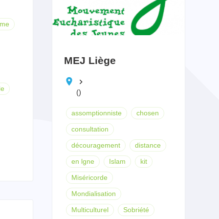
ême
MEJ Liège
keyboard_arrow_right
le
()
assomptionniste
chosen
consultation
découragement
distance
en lgne
Islam
kit
Miséricorde
Mondialisation
Multiculturel
Sobriété