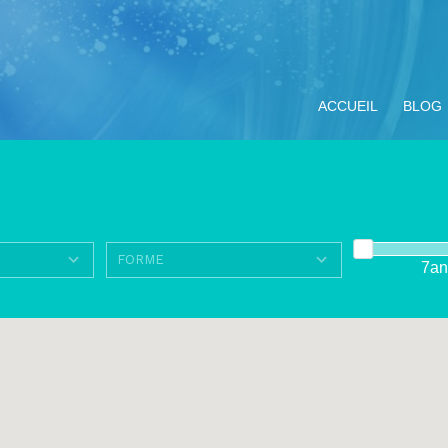
ACCUEIL
BLOG
7an
ompagnement
Miracle Eucharistique
Nos objectifs
Vivre le Jubilé 2025
TOUS LE
ituel
& présence réelle
« Pèlerins
d’espérance » :
propositions pour les
jeunes