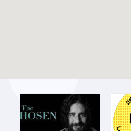
Création d’un groupe
TOUTES LES ACTUALITÉS
WhatsApp pour les
jeunes pros du Bw
Enable map filtering