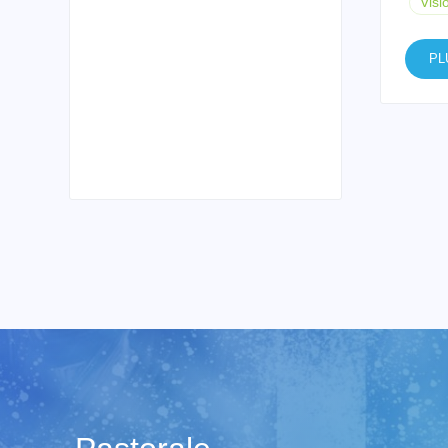
Visi
PL