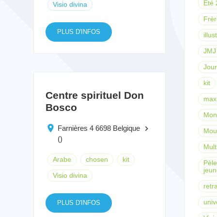
Eté
Visio divina
Frèr
PLUS D'INFOS
illus
JMJ 
Jour
kit
Centre spirituel Don
max
Bosco
Mond
Farnières 4 6698 Belgique
keyboard_arrow_right
Mou
()
Mult
Arabe
chosen
kit
Pèle
jeun
Visio divina
retr
univ
PLUS D'INFOS