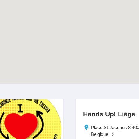
Hands Up! Liège
Place St-Jacques 8 40
Belgique
keyboard_arrow_right