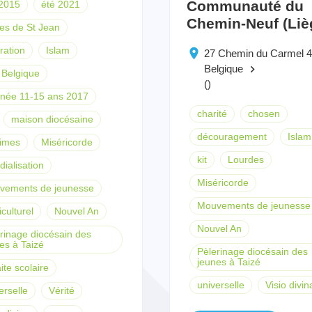
Communauté du
 2015
été 2021
Chemin-Neuf (Liè
es de St Jean
tration
Islam
27 Chemin du Carmel 
Belgique
keyboard_arrow_right
Belgique
()
née 11-15 ans 2017
charité
chosen
maison diocésaine
découragement
Islam
imes
Miséricorde
kit
Lourdes
ialisation
Miséricorde
vements de jeunesse
Mouvements de jeunesse
iculturel
Nouvel An
Nouvel An
rinage diocésain des
es à Taizé
Pèlerinage diocésain des
jeunes à Taizé
aite scolaire
universelle
Visio divin
erselle
Vérité