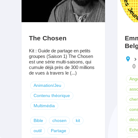
The Chosen
Emm
Bel
Kit : Guide de partage en petits
groupes (Saison 1) The Chosen
keyboard_arrow_righ
est une série multi-saisons, qui
()
cumule déjà près de 300 millions
de vues à travers le (...)
Ang
Animation/Jeu
asso
Contenu théorique
che
Multimédia
cons
déc
Bible
chosen
kit
Ech
outil
Partage