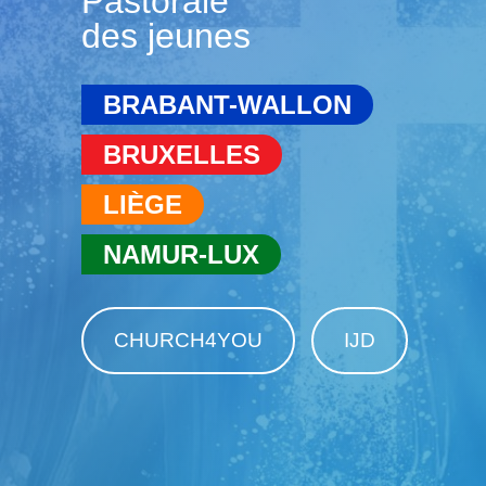
Pastorale
des jeunes
BRABANT-WALLON
BRUXELLES
LIÈGE
NAMUR-LUX
CHURCH4YOU
IJD