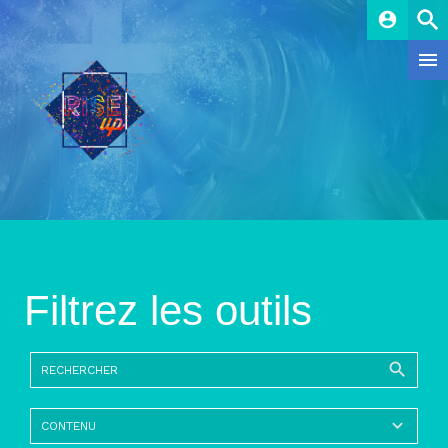
account_circle
Filtrez les outils