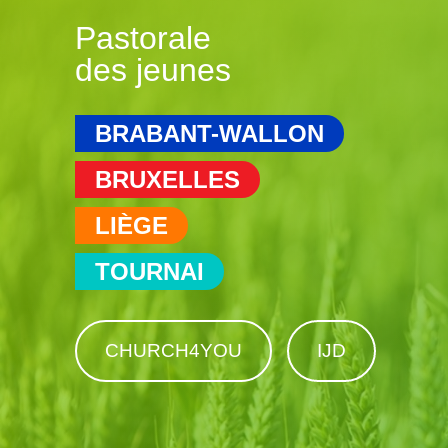
Pastorale
des jeunes
BRABANT-WALLON
BRUXELLES
LIÈGE
TOURNAI
CHURCH4YOU
IJD