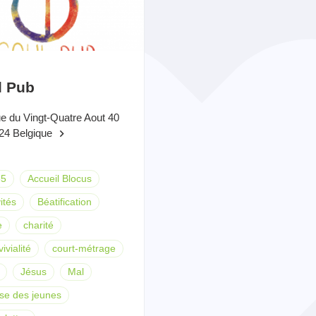
l Pub
e du Vingt-Quatre Aout 40
24 Belgique
keyboard_arrow_right
35
Accueil Blocus
ités
Béatification
e
charité
ivialité
court-métrage
Jésus
Mal
se des jeunes