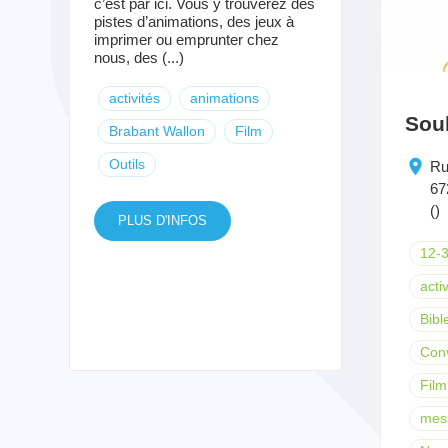
c’est par ici. Vous y trouverez des
pistes d’animations, des jeux à
imprimer ou emprunter chez
nous, des (...)
activités
animations
Sou
Brabant Wallon
Film
Outils
Ru
67
()
PLUS D'INFOS
12-
activ
Bibl
Conv
Film
mes