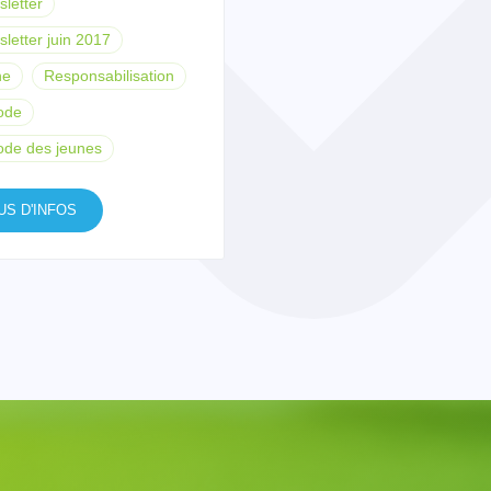
letter
letter juin 2017
ne
Responsabilisation
ode
ode des jeunes
US D'INFOS