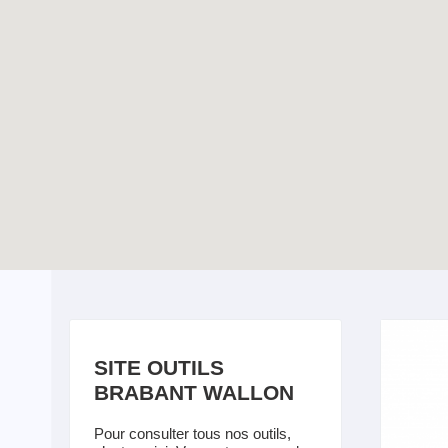
Dossier vacances –
TOUTES LES ACTUALITÉS
Eté 2025
Enable map filtering
SITE OUTILS
BRABANT WALLON
Pour consulter tous nos outils,