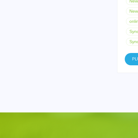
News
News
onli
Syn
Syn
PL