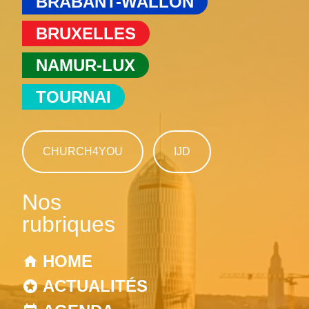
BRABANT-WALLON
BRUXELLES
NAMUR-LUX
TOURNAI
CHURCH4YOU
IJD
Nos
rubriques
HOME
ACTUALITÉS