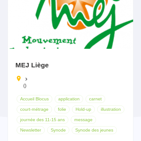
MEJ Liège
keyboard_arrow_right
()
Accueil Blocus
application
carnet
court-métrage
folie
Hold-up
illustration
journée des 11-15 ans
message
Newsletter
Synode
Synode des jeunes