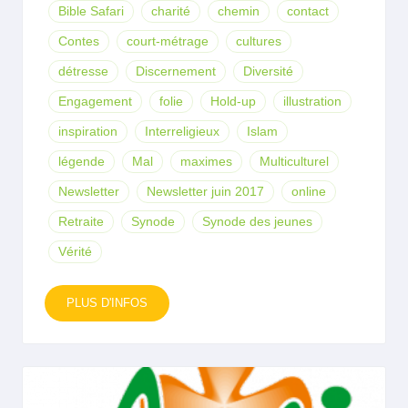
Bible Safari
charité
chemin
contact
Contes
court-métrage
cultures
détresse
Discernement
Diversité
Engagement
folie
Hold-up
illustration
inspiration
Interreligieux
Islam
légende
Mal
maximes
Multiculturel
Newsletter
Newsletter juin 2017
online
Retraite
Synode
Synode des jeunes
Vérité
PLUS D'INFOS