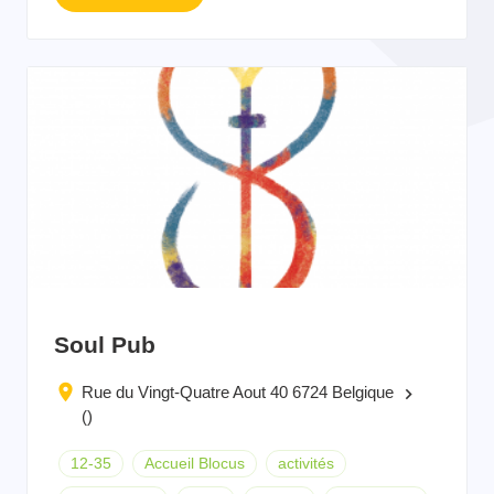
Soul Pub
Rue du Vingt-Quatre Aout 40 6724 Belgique
keyboard_arrow_right
()
12-35
Accueil Blocus
activités