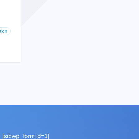
tion
[sibwp_form id=1]