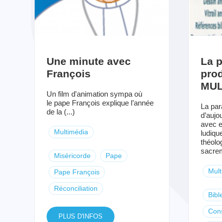
Une minute avec
La p
François
pro
MUL
Un film d'animation sympa où
le pape François explique l’année
La par
de la (...)
d’aujou
avec e
Multimédia
ludique
théolo
sacrem
Miséricorde
Pape
Mult
Pape François
Réconciliation
Bibl
Con
PLUS D'INFOS