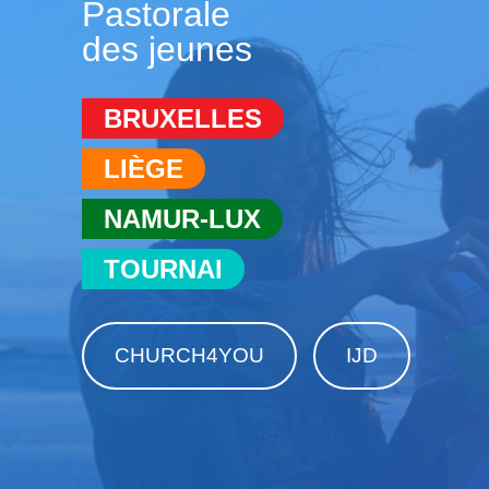
Pastorale
des jeunes
BRUXELLES
LIÈGE
NAMUR-LUX
TOURNAI
CHURCH4YOU
IJD