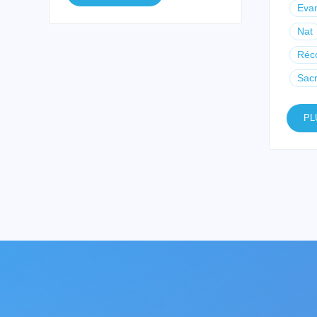
Evan
Nat
Réco
Sac
PL