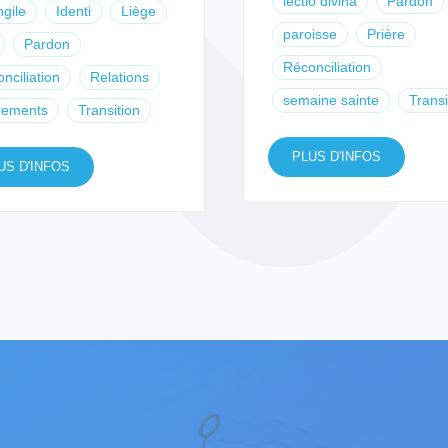
lectio divina
Pardon
gile
Identi
Liège
paroisse
Prière
Pardon
Réconciliation
nciliation
Relations
semaine sainte
Transi
rements
Transition
PLUS D'INFOS
US D'INFOS