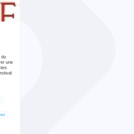
 du
rer une
stes
estival
e
let