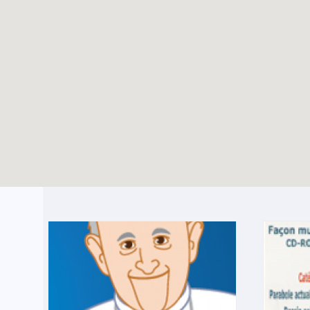
Les 800 ans de
TOUTES LES ACTUALITÉS
l’église Saint-Nicolas
avec les jeunes de la
Hulpe
Enable map filtering