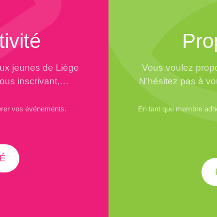
ivité
Pro
aux jeunes de Liège
Vous voulez propo
vous inscrivant,…
N’hésitez pas à vo
érer vos événements.
En tant que membre adhér
É