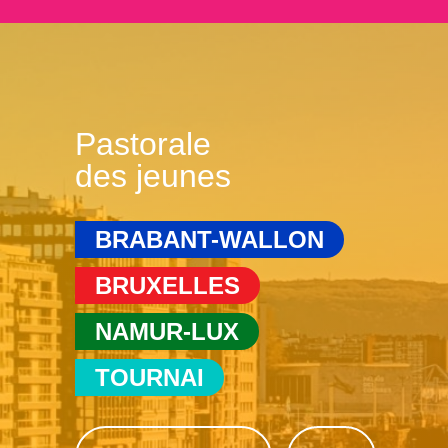
Pastorale
des jeunes
BRABANT-WALLON
BRUXELLES
NAMUR-LUX
TOURNAI