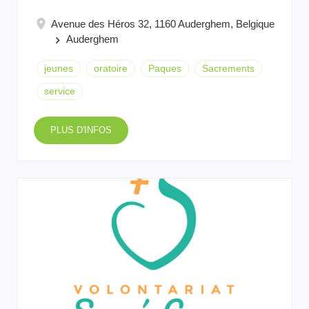
Avenue des Héros 32, 1160 Auderghem, Belgique
Auderghem
keyboard_arrow_right
jeunes
oratoire
Paques
Sacrements
service
PLUS D'INFOS