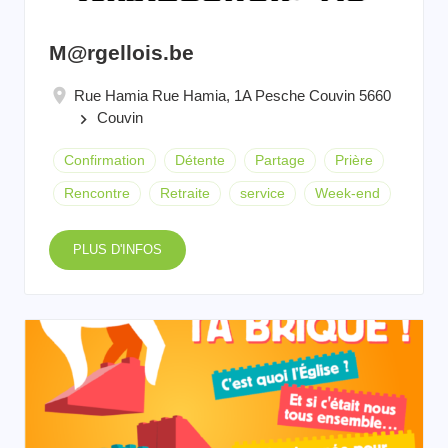
M@rgellois.be
Rue Hamia Rue Hamia, 1A Pesche Couvin 5660
Couvin
keyboard_arrow_right
Confirmation
Détente
Partage
Prière
Rencontre
Retraite
service
Week-end
PLUS D'INFOS