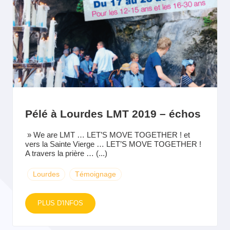
Pélé à Lourdes LMT 2019 – échos
» We are LMT … LET’S MOVE TOGETHER ! et
vers la Sainte Vierge … LET’S MOVE TOGETHER !
A travers la prière … (...)
Lourdes
Témoignage
PLUS D'INFOS