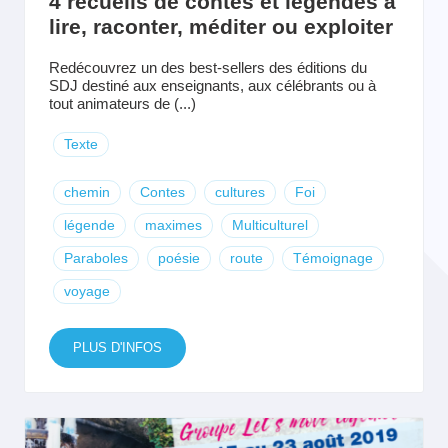
4 recueils de contes et légendes à
lire, raconter, méditer ou exploiter
Redécouvrez un des best-sellers des éditions du
SDJ destiné aux enseignants, aux célébrants ou à
tout animateurs de (...)
Texte
chemin
Contes
cultures
Foi
légende
maximes
Multiculturel
Paraboles
poésie
route
Témoignage
voyage
PLUS D'INFOS