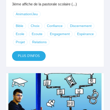
3ème affiche de la pastorale scolaire (...)
Animation/Jeu
Bible
Choix
Confiance
Discernement
Ecole
Ecoute
Engagement
Espérance
Projet
Relations
PLUS D'INFOS