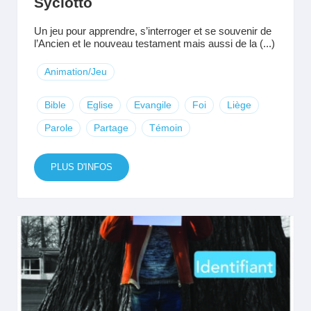
Syclotto
Un jeu pour apprendre, s’interroger et se souvenir de
l’Ancien et le nouveau testament mais aussi de la (...)
Animation/Jeu
Bible
Eglise
Evangile
Foi
Liège
Parole
Partage
Témoin
PLUS D'INFOS