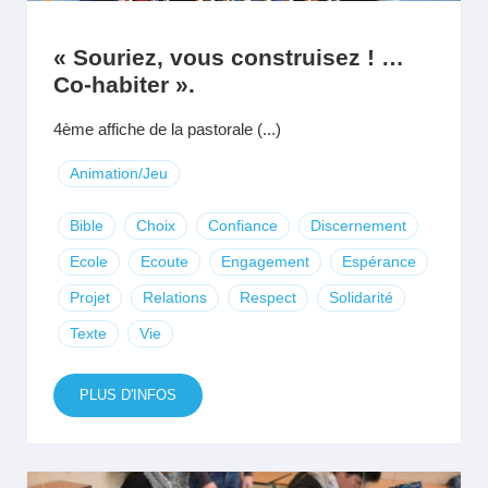
« Souriez, vous construisez ! …
Co-habiter ».
4ème affiche de la pastorale (...)
Animation/Jeu
Bible
Choix
Confiance
Discernement
Ecole
Ecoute
Engagement
Espérance
Projet
Relations
Respect
Solidarité
Texte
Vie
PLUS D'INFOS