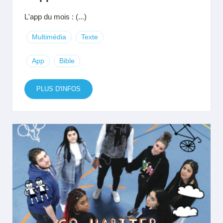
L'app du mois : (...)
Multimédia
Texte
App
Bible
PLUS D'INFOS