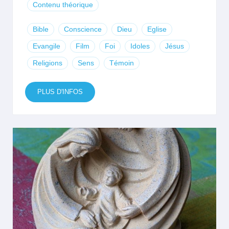
Contenu théorique
Bible
Conscience
Dieu
Eglise
Evangile
Film
Foi
Idoles
Jésus
Religions
Sens
Témoin
PLUS D'INFOS