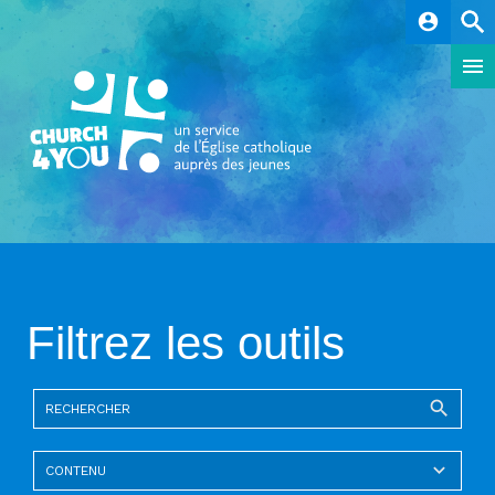
account_circle
Filtrez les outils