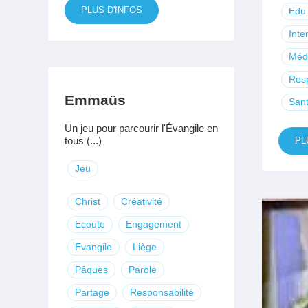
PLUS D'INFOS
Edu
Inte
Méd
Res
Emmaüs
San
Un jeu pour parcourir l'Évangile en
tous (...)
PL
Jeu
Christ
Créativité
Ecoute
Engagement
Evangile
Liège
Pâques
Parole
Partage
Responsabilité