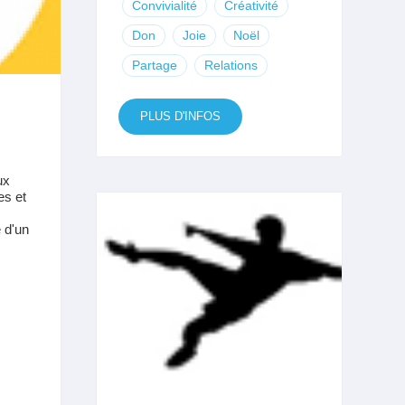
Convivialité
Créativité
Don
Joie
Noël
Partage
Relations
PLUS D'INFOS
ux
es et
e d'un