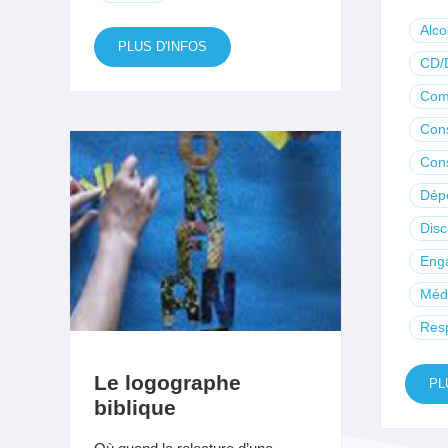
Alco
PLUS D'INFOS
CD/
Com
Con
Con
Dép
Dis
Eng
Méd
Resp
Le logographe
PL
biblique