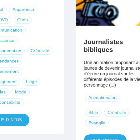
ol
Apparence
DVD
Choix
munication
science
Journalistes
bibliques
sommation
Créativité
endances
Une animation proposant a
jeunes de devenir journalist
cernement
d'écrire un journal sur les
différents épisodes de la vi
agement
Liège
personnage (...)
ias
Mode
Animation/Jeu
onsabilité
Bible
Créativité
US D'INFOS
Evangile