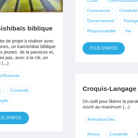
Choix
Communication
Conscience
Créativité
Discernement
Partag
shibaïs biblique
Responsabilité
Vie
ée de projet à réaliser avec
unes, un kamishibaï biblique
PLUS D'INFOS
es jeunes de la paroisse et,
oi pas, avec à la clé, un
 (...)
Vu/Entendu
Croquis-Langage
e
Créativité
gile
Un outil pour libérer la parol
ouvrir au maximum (...)
US D'INFOS
Animation/Jeu
Amour
Créativité