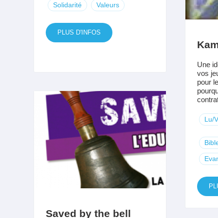
Solidarité
Valeurs
PLUS D'INFOS
Kami
Une id
vos je
pour l
pourqu
contrat
Lu/
Bibl
Evan
PL
Saved by the bell