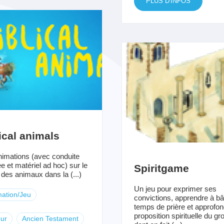
PLUS D'INFOS
ical animals
imations (avec conduite
ée et matériel ad hoc) sur le
Spiritgame
des animaux dans la (...)
Un jeu pour exprimer ses
ation/Jeu
convictions, apprendre à bât
temps de prière et approfond
proposition spirituelle du gr
ur
Ancien Testament