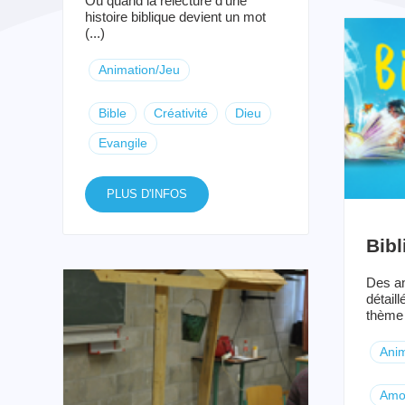
Où quand la relecture d’une
histoire biblique devient un mot
(...)
Animation/Jeu
Bible
Créativité
Dieu
Evangile
PLUS D'INFOS
Bibl
Des an
détaill
thème 
Anim
Amo