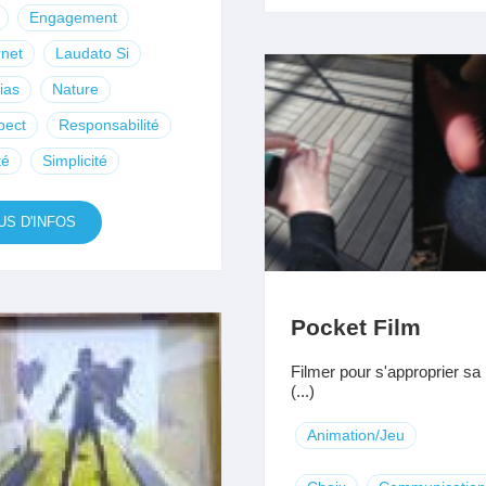
Engagement
rnet
Laudato Si
ias
Nature
pect
Responsabilité
té
Simplicité
US D'INFOS
Pocket Film
Filmer pour s'approprier sa
(...)
Animation/Jeu