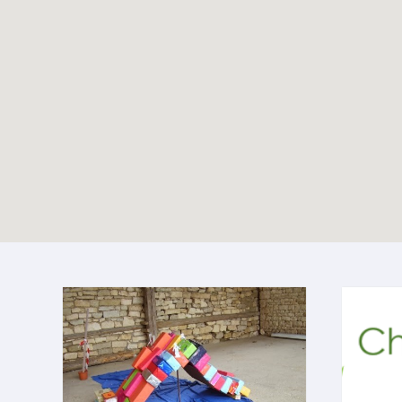
JMJ Séoul 2027
TOUTES LES ACTIVITÉS
TOUTES LES ACTUALITÉS
28-07-2027
Enable map filtering