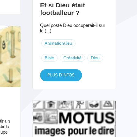
Et si Dieu était
footballeur ?
Quel poste Dieu occuperait-il sur
le (...)
Animation/Jeu
Bible
Créativité
Dieu
PLUS D'INFOS
ir un
ir la
oupe