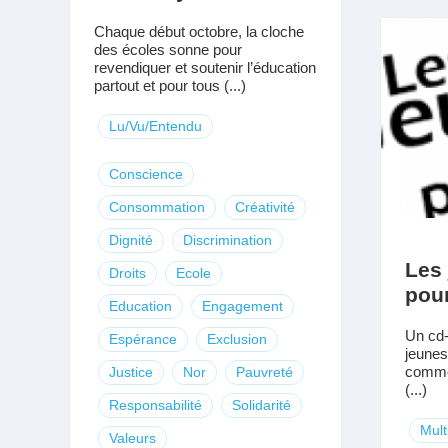
Chaque début octobre, la cloche
des écoles sonne pour
revendiquer et soutenir l’éducation
partout et pour tous (...)
Lu/Vu/Entendu
Conscience
Consommation
Créativité
Dignité
Discrimination
Les
Droits
Ecole
pou
Education
Engagement
Un cd-
Espérance
Exclusion
jeunes 
commer
Justice
Nor
Pauvreté
(...)
Responsabilité
Solidarité
Mult
Valeurs