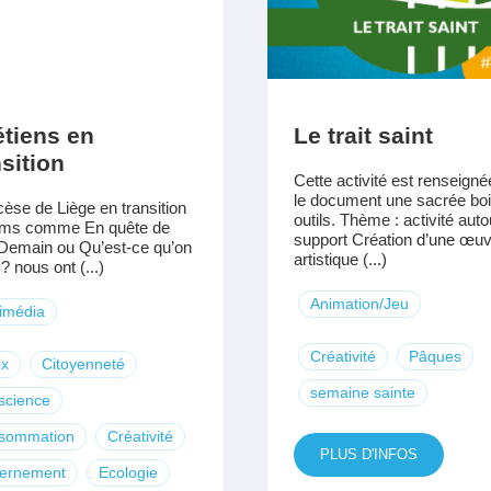
tiens en
Le trait saint
sition
Cette activité est renseign
le document une sacrée boi
cèse de Liège en transition
outils. Thème : activité auto
ilms comme En quête de
support Création d’une œuv
Demain ou Qu’est-ce qu’on
artistique (...)
? nous ont (...)
Animation/Jeu
imédia
Créativité
Pâques
ix
Citoyenneté
semaine sainte
science
sommation
Créativité
PLUS D'INFOS
cernement
Ecologie