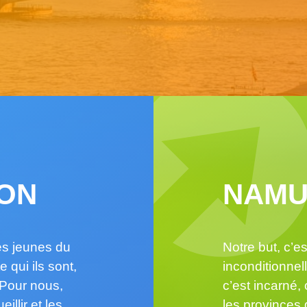
ON
NAMU
es jeunes du
Notre but, c’es
 qui ils sont,
inconditionnel
 Pour nous,
c’est incarné,
illir et les
les provinces