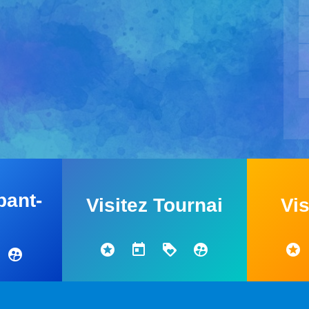
bant-
Visitez Tournai
Vis
n