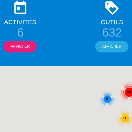
ACTIVITÉS
OUTILS
6
632
AFFICHER
AFFICHER
101
9
11