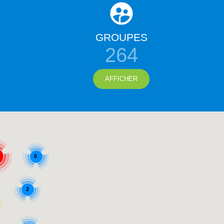
GROUPES
264
AFFICHER
6
2