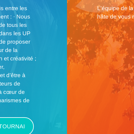
s entre les
L'équipe de l
ent : · Nous
hâte de vous r
de tous les
 dans les UP
 de proposer
ur de la
t créativité ;
r,
et d’être à
teurs de
 à cœur de
charismes de
 TOURNAI