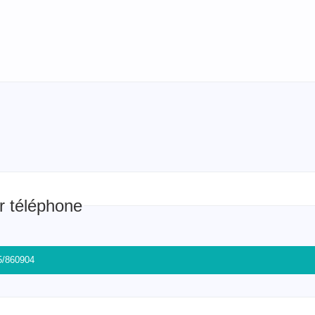
r téléphone
5/860904