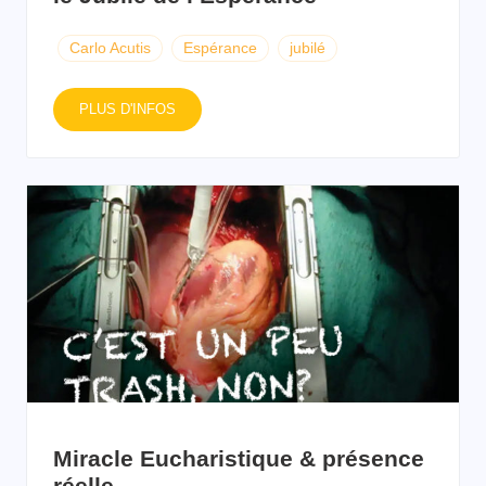
Carlo Acutis
Espérance
jubilé
PLUS D'INFOS
Miracle Eucharistique & présence
réelle