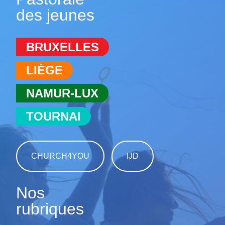
des jeunes
BRUXELLES
LIÈGE
NAMUR-LUX
TOURNAI
CHURCH4YOU
IJD
Nos
rubriques