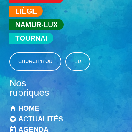
LIÈGE
NAMUR-LUX
TOURNAI
CHURCH4YOU
IJD
Nos
rubriques
HOME
ACTUALITÉS
AGENDA