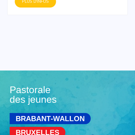
PLUS D'INFOS
Pastorale
des jeunes
BRABANT-WALLON
BRUXELLES