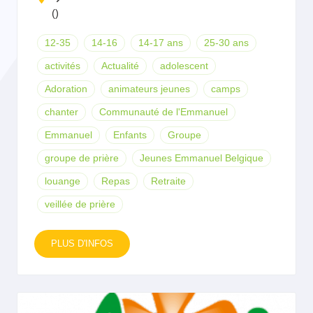
()
12-35
14-16
14-17 ans
25-30 ans
activités
Actualité
adolescent
Adoration
animateurs jeunes
camps
chanter
Communauté de l'Emmanuel
Emmanuel
Enfants
Groupe
groupe de prière
Jeunes Emmanuel Belgique
louange
Repas
Retraite
veillée de prière
PLUS D'INFOS