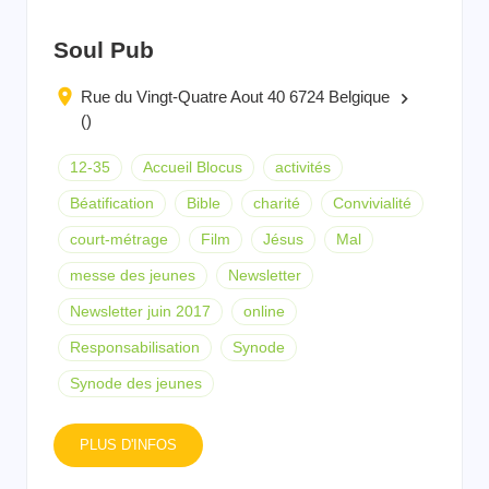
Soul Pub
Rue du Vingt-Quatre Aout 40 6724 Belgique
keyboard_arrow_right
()
12-35
Accueil Blocus
activités
Béatification
Bible
charité
Convivialité
court-métrage
Film
Jésus
Mal
messe des jeunes
Newsletter
Newsletter juin 2017
online
Responsabilisation
Synode
Synode des jeunes
PLUS D'INFOS