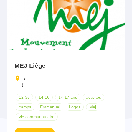
MEJ Liège
keyboard_arrow_right
()
12-35
14-16
14-17 ans
activités
camps
Emmanuel
Logos
Mej
vie communautaire