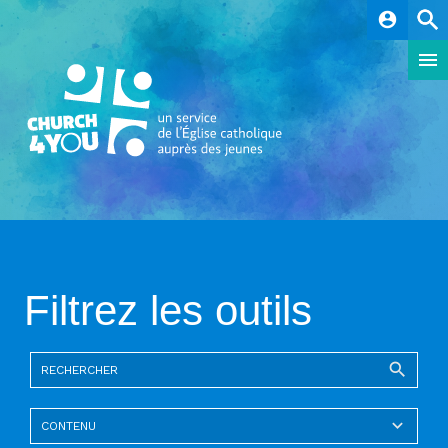
account_circle
Filtrez les outils